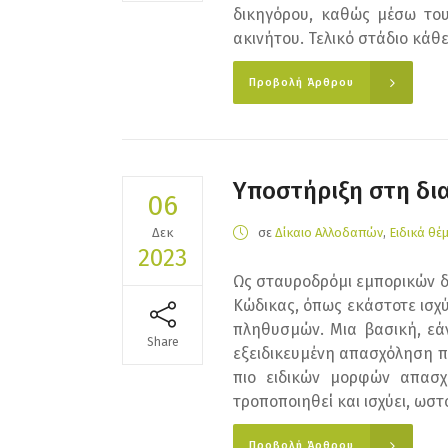
δικηγόρου, καθώς μέσω του
ακινήτου. Τελικό στάδιο κάθ
Προβολή Άρθρου
Υποστήριξη στη δι
06
Δεκ
σε
Δίκαιο Αλλοδαπών
,
Ειδικά θέ
2023
Ως σταυροδρόμι εμπορικών δ
Κώδικας, όπως εκάστοτε ισχύε
πληθυσμών. Μια βασική, εάν
Share
εξειδικευμένη απασχόληση π
πιο ειδικών μορφών απασχό
τροποποιηθεί και ισχύει, ωστ
Προβολή Άρθρου