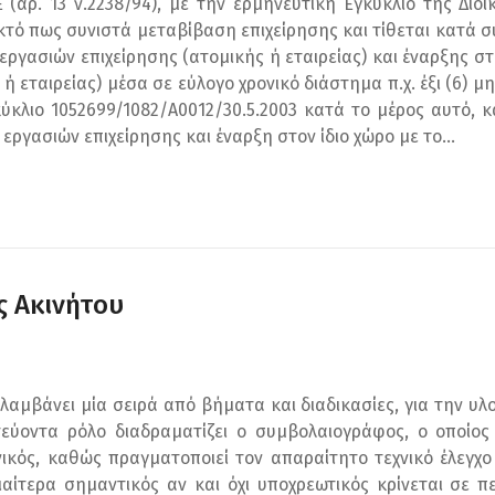
αρ. 13 ν.2238/94), με την ερμηνευτική Εγκύκλιο της Διοί
 δεκτό πως συνιστά μεταβίβαση επιχείρησης και τίθεται κατά
ργασιών επιχείρησης (ατομικής ή εταιρείας) και έναρξης στο
ή εταιρείας) μέσα σε εύλογο χρονικό διάστημα π.χ. έξι (6) μ
κλιο 1052699/1082/Α0012/30.5.2003 κατά το μέρος αυτό, κ
εργασιών επιχείρησης και έναρξη στον ίδιο χώρο με το...
 Ακινήτου
λαμβάνει μία σειρά από βήματα και διαδικασίες, για την υλ
ύοντα ρόλο διαδραματίζει ο συμβολαιογράφος, ο οποίος σ
νικός, καθώς πραγματοποιεί τον απαραίτητο τεχνικό έλεγ
ιαίτερα σημαντικός αν και όχι υποχρεωτικός κρίνεται σε