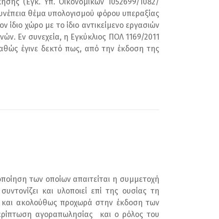
κησης (Εγκ. Υπ. Οικονομικών 1052699/1082/
 συνέπεια θέμα υπολογισμού φόρου υπεραξίας
ν ίδιο χώρο με το ίδιο αντικείμενο εργασιών
ηνών. Εν συνεχεία, η Εγκύκλιος ΠΟΛ 1169/2011
αθώς έγινε δεκτό πως, από την έκδοση της
οποίηση των οποίων απαιτείται η συμμετοχή
υντονίζει και υλοποιεί επί της ουσίας τη
χο και ακολούθως προχωρά στην έκδοση των
 περίπτωση αγοραπωλησίας και ο ρόλος του