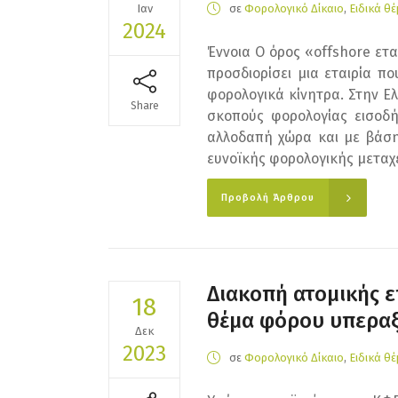
Ιαν
σε
Φορολογικό Δίκαιο
,
Ειδικά θ
2024
Έννοια Ο όρος «offshore ετα
προσδιορίσει μια εταιρία π
φορολογικά κίνητρα. Στην Ελ
Share
σκοπούς φορολογίας εισοδή
αλλοδαπή χώρα και με βάση 
ευνοϊκής φορολογικής μεταχε
Προβολή Άρθρου
Διακοπή ατομικής επ
18
θέμα φόρου υπεραξ
Δεκ
2023
σε
Φορολογικό Δίκαιο
,
Ειδικά θ