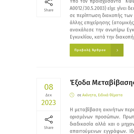
Υπό τον προϊσχύσαντα ΚΦΕ (
Α0012/30.5.2003) είχε γίνει
Share
σε περίπτωση διακοπής των ε
άλλης επιχείρησης (ατομικής 
ανακάλεσε την ανωτέρω Εγκύ
Εγκυκλίου, κατά την διακοπή 
Προβολή Άρθρου
Έξοδα Μεταβίβασης
08
Δεκ
σε
Ακίνητα
,
Ειδικά θέματα
2023
Η μεταβίβαση ακινήτων περι
ορισμένων προσώπων. Πρωτε
διαδικασία αλλά και ο μηχα
Share
απαιτούμενων εγγράφων. Ιδ