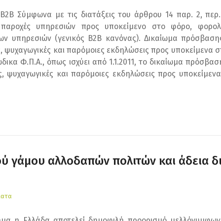
Β2Β Σύμφωνα με τις διατάξεις του άρθρου 14 παρ. 2, περ. 
ι παροχές υπηρεσιών προς υποκείμενο στο φόρο, φορολ
 υπηρεσιών (γενικός Β2Β κανόνας). Δικαίωμα πρόσβασης σε
ές, ψυχαγωγικές και παρόμοιες εκδηλώσεις προς υποκείμενα 
ικα Φ.Π.Α., όπως ισχύει από 1.1.2011, το δικαίωμα πρόσβασης
κές, ψυχαγωγικές και παρόμοιες εκδηλώσεις προς υποκείμ
κού γάμου αλλοδαπών πολιτών και άδεια 
ματα
τημα η Ελλάδα αποτελεί δημοφιλή προορισμό μελλόνυμφων