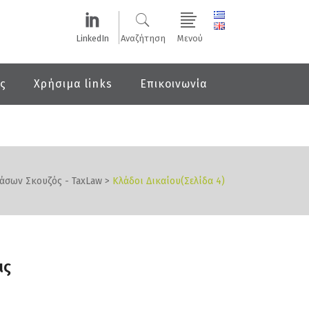
LinkedIn
Αναζήτηση
Μενού
ις
Χρήσιμα links
Επικοινωνία
Ιάσων Σκουζός - TaxLaw
>
Κλάδοι Δικαίου
(Σελίδα 4)
ις