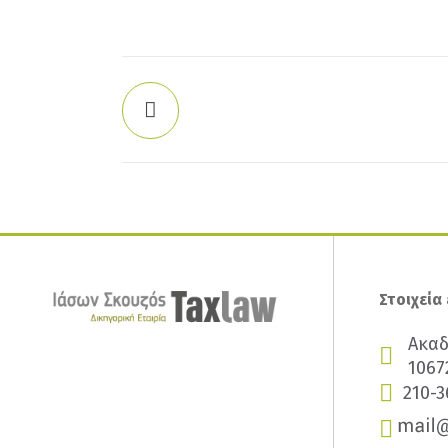
Στοιχεία
Ακαδ
1067
210-3