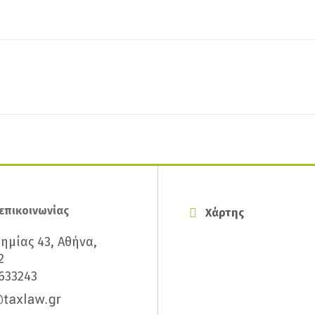
 επικοινωνίας
Χάρτης
ημίας 43, Αθήνα,
2
633243