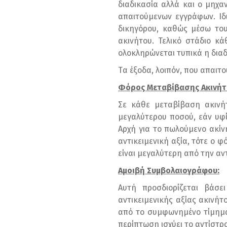
διαδικασία αλλά και ο μηχα
απαιτούμενων εγγράφων. Ιδ
δικηγόρου, καθώς μέσω του
ακινήτου. Τελικό στάδιο κ
ολοκληρώνεται τυπικά η δια
Tα έξοδα, λοιπόν, που απαιτ
Φόρος Μεταβίβασης Ακινή
Σε κάθε μεταβίβαση ακινή
μεγαλύτερου ποσού, εάν υφί
Αρχή για το πωλούμενο ακίν
αντικειμενική αξία, τότε ο 
είναι μεγαλύτερη από την αν
Αμοιβή Συμβολαιογράφου:
Αυτή προσδιορίζεται βάσ
αντικειμενικής αξίας ακινή
από το συμφωνημένο τίμημα,
περίπτωση ισχύει το αντίστρ