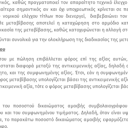
νικός, καθώς πραγματοποιεί τον απαραίτητο τεχνικό έλεγ
ιαίτερα σημαντικός αν και όχι υποχρεωτικός κρίνεται σε
 νομικού ελέγχου τίτλων που διενεργεί, διαβεβαιώνει το
άθε μεταβίβασης αποτελεί η καταχώρηση στο αρμόδιο κα
δικασία της μεταβίβασης, καθώς κατοχυρώνεται η αλλαγή στ
ούνται συνολικά για την ολοκλήρωση της διαδικασίας της μετ
του
του με πώληση επιβάλλεται φόρος επί της αξίας αυτών,
σταται διαφορά μεταξύ της αντικειμενικής αξίας, δηλαδή 
ητο, και της συμφωνημένης αξίας. Έτσι, εάν η συμφωνημένη
φόρος μεταβίβασης υπολογίζεται βάσει της αντικειμενικής αξ
τικειμενική αξία, τότε ο φόρος μεταβίβασης υπολογίζεται β
ει του ποσοστού δικαιώματος αμοιβής συμβολαιογράφο
του και του συμφωνημένου τιμήματος. Δηλαδή, όταν είναι υψ
 το παρακάτω ποσοστό δικαιώματος αμοιβής εφαρμόζεται ε
οφο.