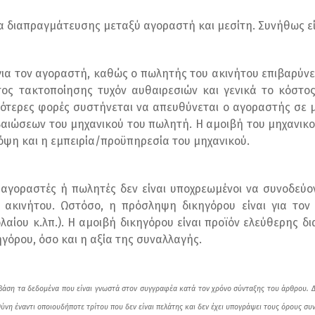
μα διαπραγμάτευσης μεταξύ αγοραστή και μεσίτη. Συνήθως είν
 για τον αγοραστή, καθώς ο πωλητής του ακινήτου επιβαρύν
τος τακτοποίησης τυχόν αυθαιρεσιών και γενικά το κόστος
ότερες φορές συστήνεται να απευθύνεται ο αγοραστής σε μη
αιώσεων του μηχανικού του πωλητή. Η αμοιβή του μηχανικο
όψη και η εμπειρία/προϋπηρεσία του μηχανικού.
ι αγοραστές ή πωλητές δεν είναι υποχρεωμένοι να συνοδεύ
ακινήτου. Ωστόσο, η πρόσληψη δικηγόρου είναι για τον
λαίου κ.λπ.). Η αμοιβή δικηγόρου είναι προϊόν ελεύθερης δ
ηγόρου, όσο και η αξία της συναλλαγής.
ση τα δεδομένα που είναι γνωστά στον
συγγραφέα
κατά τον χρόνο σύνταξης του άρθρου. 
ύνη έναντι οποιουδήποτε τρίτου που δεν είναι πελάτης και δεν έχει υπογράψει τους όρους συ