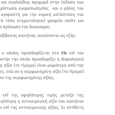
χο και ακολούθως προχωρά στην έκδοση των
 περίπτωση αγοραπωλησίας και ο ρόλος του
ν αγοραστή για την νομική κατάσταση του
τά τόπο κτηματολογικό γραφείο οπότε και
ο πρόσωπο του δικαιούχου.
αβίβασης ακινήτου, αναλύονται ως εξής:
 ο οποίος προσδιορίζεται στο
3%
επί του
αυτήν την οποία προσδιορίζει η Φορολογική
 αξία (το τίμημα) είναι μικρότερη από την
ίας, ενώ αν η συμφωνημένη αξία (το τίμημα)
άσει της συμφωνημένης αξίας.
υ επί της υψηλότερης τιμής μεταξύ της
ηλότερη η αντικειμενική αξία του ακινήτου
πί της αντικειμενικής αξίας. Σε αντίθετη