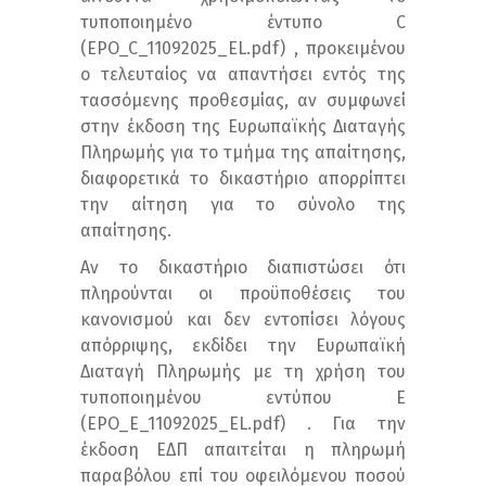
τυποποιημένο έντυπο C
(EPO_C_11092025_EL.pdf) , προκειμένου
ο τελευταίος να απαντήσει εντός της
τασσόμενης προθεσμίας, αν συμφωνεί
στην έκδοση της Ευρωπαϊκής Διαταγής
Πληρωμής για το τμήμα της απαίτησης,
διαφορετικά το δικαστήριο απορρίπτει
την αίτηση για το σύνολο της
απαίτησης.
Αν το δικαστήριο διαπιστώσει ότι
πληρούνται οι προϋποθέσεις του
κανονισμού και δεν εντοπίσει λόγους
απόρριψης, εκδίδει την Ευρωπαϊκή
Διαταγή Πληρωμής με τη χρήση του
τυποποιημένου εντύπου Ε
(EPO_E_11092025_EL.pdf) . Για την
έκδοση ΕΔΠ απαιτείται η πληρωμή
παραβόλου επί του οφειλόμενου ποσού