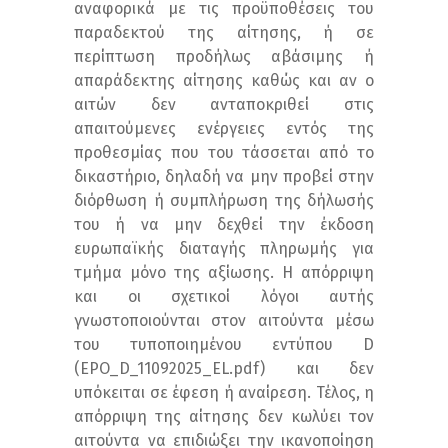
αναφορικά με τις προϋποθέσεις του
παραδεκτού της αίτησης, ή σε
περίπτωση προδήλως αβάσιμης ή
απαράδεκτης αίτησης καθώς και αν ο
αιτών δεν ανταποκριθεί στις
απαιτούμενες ενέργειες εντός της
προθεσμίας που του τάσσεται από το
δικαστήριο, δηλαδή να μην προβεί στην
διόρθωση ή συμπλήρωση της δήλωσής
του ή να μην δεχθεί την έκδοση
ευρωπαϊκής διαταγής πληρωμής για
τμήμα μόνο της αξίωσης. Η απόρριψη
και οι σχετικοί λόγοι αυτής
γνωστοποιούνται στον αιτούντα μέσω
του τυποποιημένου εντύπου D
(EPO_D_11092025_EL.pdf) και δεν
υπόκειται σε έφεση ή αναίρεση. Τέλος, η
απόρριψη της αίτησης δεν κωλύει τον
αιτούντα να επιδιώξει την ικανοποίηση