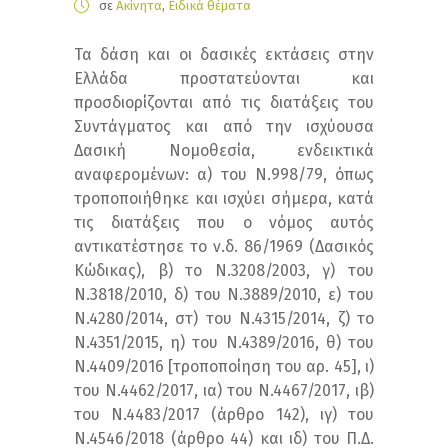
σε
Ακίνητα
,
Ειδικά θέματα
Τα δάση και οι δασικές εκτάσεις στην
Ελλάδα προστατεύονται και
προσδιορίζονται από τις διατάξεις του
Συντάγματος και από την ισχύουσα
Δασική Νομοθεσία, ενδεικτικά
αναφερομένων: α) του Ν.998/79, όπως
τροποποιήθηκε και ισχύει σήμερα, κατά
τις διατάξεις που ο νόμος αυτός
αντικατέστησε το ν.δ. 86/1969 (Δασικός
Κώδικας), β) το Ν.3208/2003, γ) του
Ν.3818/2010, δ) του Ν.3889/2010, ε) του
Ν.4280/2014, στ) του Ν.4315/2014, ζ) το
Ν.4351/2015, η) του Ν.4389/2016, θ) του
Ν.4409/2016 [τροποποίηση του αρ. 45], ι)
του Ν.4462/2017, ια) του Ν.4467/2017, ιβ)
του Ν.4483/2017 (άρθρο 142), ιγ) του
Ν.4546/2018 (άρθρο 44) και ιδ) του Π.Δ.