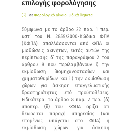
επιλογής φορολόγησης
σε
Φορολογικό Δίκαιο
,
Ειδικά θέματα
Σύμφωνα με το άρθρο 22 παρ. 1 περ.
κστ’ του Ν. 2859/2000-Κώδικα ΦΠΑ
(ΚΦΠΑ), απαλλάσσονται από ΦΠΑ οι
μισθώσεις ακινήτων, εκτός αυτών της
περίπτωσης δ΄ της παραγράφου 2 του
άρθρου 8 που περιλαμβάνουν i) την
εκμίσθωση βιομηχανοστασίων και
χρηματοθυρίδων και ii) την εκμίσθωση
χώρων για άσκηση επαγγελματικής
δραστηριότητας υπό προϋποθέσεις.
Ειδικότερα, το άρθρο 8 παρ. 2 περ. (δ)
υποπερ. (ii) του ΚΦΠΑ ορίζει ότι
θεωρείται παροχή υπηρεσίας (και
επομένως υπάγεται στο ΦΠΑ) η
εκμίσθωση χώρων για άσκηση