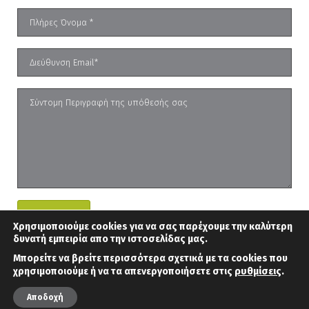
Χρησιμοποιούμε cookies για να σας παρέχουμε την καλύτερη
δυνατή εμπειρία απο την ιστοσελίδας μας.
Μπορείτε να βρείτε περισσότερα σχετικά με τα cookies που
ρυθμίσεις
.
χρησιμοποιούμε ή να τα απενεργοποιήσετε στις
Copyright 2026 Ιάσων
Powered by
Σκουζός TaxLaw
Creative People
Αποδοχή