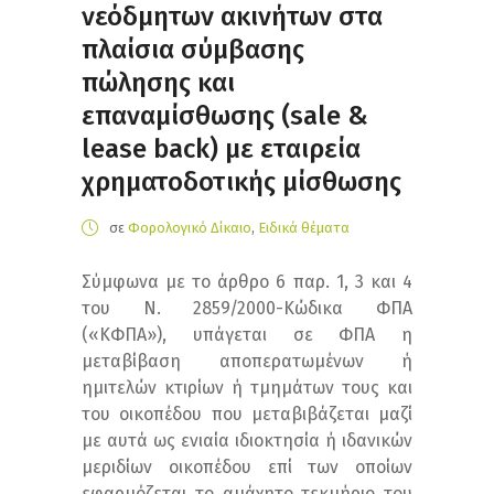
νεόδμητων ακινήτων στα
πλαίσια σύμβασης
πώλησης και
επαναμίσθωσης (sale &
lease back) με εταιρεία
χρηματοδοτικής μίσθωσης
σε
Φορολογικό Δίκαιο
,
Ειδικά θέματα
Σύμφωνα με το άρθρο 6 παρ. 1, 3 και 4
του Ν. 2859/2000-Κώδικα ΦΠΑ
(«ΚΦΠΑ»), υπάγεται σε ΦΠΑ η
μεταβίβαση αποπερατωμένων ή
ημιτελών κτιρίων ή τμημάτων τους και
του οικοπέδου που μεταβιβάζεται μαζί
με αυτά ως ενιαία ιδιοκτησία ή ιδανικών
μεριδίων οικοπέδου επί των οποίων
εφαρμόζεται το αμάχητο τεκμήριο του